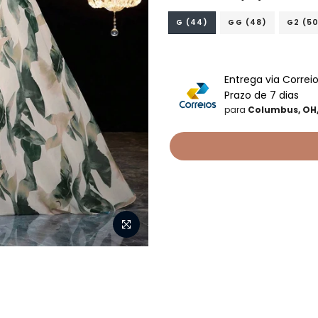
G (44)
GG (48)
G2 (5
Entrega via Correi
Prazo de 7 dias
para
Columbus, OH,