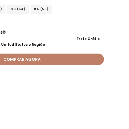
0)
G3 (54)
G4 (56)
os©
Frete Grátis
 United States e Região
COMPRAR AGORA