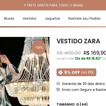
📌 FRETE GRÁTIS PARA TODO O BRASIL
Blusas
Vestidos
Jaquetas
Rastreie seu Pedido
VESTIDO ZARA
-58%
R$ 400,00
R$ 169,9
ou em até
12x de
R$ 16,62*
no
5% OFF
no PIX
Garantia de 30 dias direto
Envio com Seguro e Rastre
TAMANHO:
G (44)