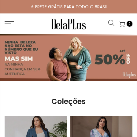
📌 FRETE GRÁTIS PARA TODO O BRASIL
0
Coleções