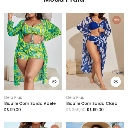
-68%
Dela Plus
Dela Plus
Biquíni Com Saída Adele
Biquíni Com Saída Clara
R$ 119,00
R$ 369,00
R$ 119,00