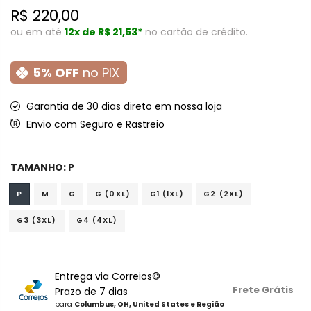
R$ 220,00
ou em até
12x de
R$ 21,53*
no cartão de crédito.
5% OFF
no PIX
Garantia de 30 dias direto em nossa loja
Envio com Seguro e Rastreio
TAMANHO:
P
P
M
G
G (0XL)
G1 (1XL)
G2 (2XL)
G3 (3XL)
G4 (4XL)
Entrega via Correios©
Frete Grátis
Prazo de 7 dias
para
Columbus, OH, United States e Região