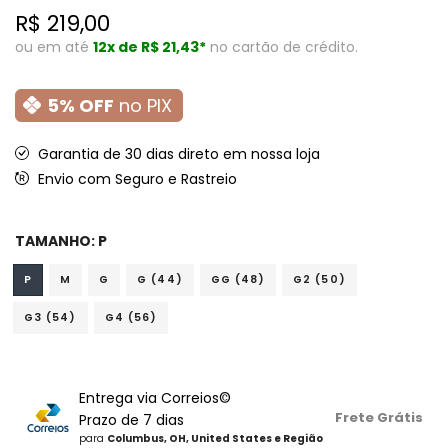
R$ 219,00
ou em até
12x de
R$ 21,43*
no cartão de crédito.
5% OFF
no PIX
Garantia de 30 dias direto em nossa loja
Envio com Seguro e Rastreio
TAMANHO:
P
P
M
G
G (44)
GG (48)
G2 (50)
G3 (54)
G4 (56)
Entrega via Correios©
Frete Grátis
Prazo de 7 dias
para
Columbus, OH, United States e Região